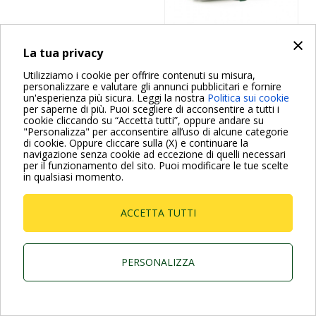
×
La tua privacy
Utilizziamo i cookie per offrire contenuti su misura,
Dab Pumps Spa © Via Marco Polo, 14 Mestrino
personalizzare e valutare gli annunci pubblicitari e fornire
Padova - Italy Tel. +39.049.5125000 Fax
un'esperienza più sicura. Leggi la nostra
Politica sui cookie
+39.049.5125950
per saperne di più. Puoi scegliere di acconsentire a tutti i
P.I. 03675230282 - R.E.A. Padova N. 328200- Cap.
cookie cliccando su “Accetta tutti”, oppure andare su
Soc. Euro €10.000.000 i.v.
"Personalizza" per acconsentire all’uso di alcune categorie
di cookie. Oppure cliccare sulla (X) e continuare la
navigazione senza cookie ad eccezione di quelli necessari
per il funzionamento del sito. Puoi modificare le tue scelte
in qualsiasi momento.
ACCETTA TUTTI
PERSONALIZZA