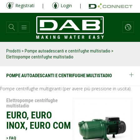
Salta
Registrati
|
Login
|
al
contenuto
principale
Prodotti
>
Pompe autoadescanti e centrifughe multistadio
>
Elettropompe centrifughe multistadio
POMPE AUTOADESCANTI E CENTRIFUGHE MULTISTADIO
Pompe centrifughe multigiranti (per avere più pressione in uscita).
Elettropompe centrifughe
multistadio
EURO, EURO
INOX, EURO COM
> FAQ