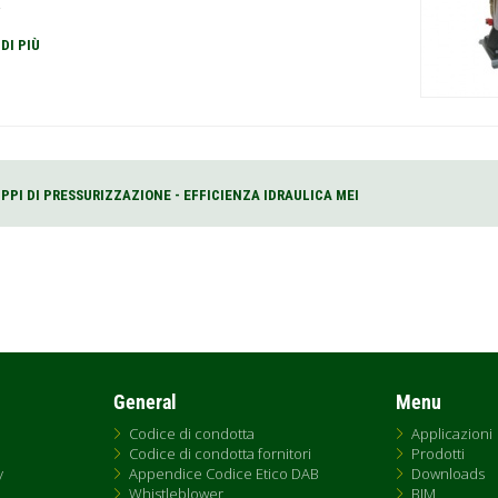
.
 DI PIÙ
PPI DI PRESSURIZZAZIONE - EFFICIENZA IDRAULICA MEI
General
Menu
Codice di condotta
Applicazioni
Codice di condotta fornitori
Prodotti
y
Appendice Codice Etico DAB
Downloads
Whistleblower
BIM