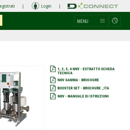
egistrati
|
Login
|
MENU
1, 2, 3, 4 NKV - ESTRATTO SCHEDA
TECNICA
NKV GAMMA - BROCHURE
BOOSTER SET - BROCHURE _ITA
NKV - MANUALE DI ISTRUZIONI