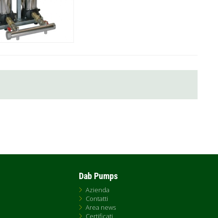
Dab Pumps
Azienda
Contatti
Area news
Certificati