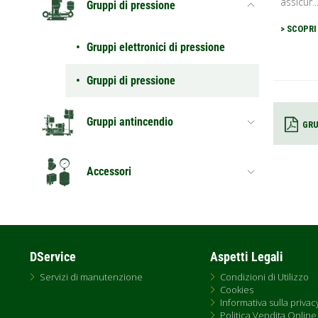
assicur..
Gruppi di pressione
> SCOPRI
Gruppi elettronici di pressione
Gruppi di pressione
Gruppi antincendio
GRU
Accessori
DService
Aspetti Legali
Servizi di manutenzione
Condizioni di Utilizzo
Cookies
Informativa sulla privac
Politica Vendita Online