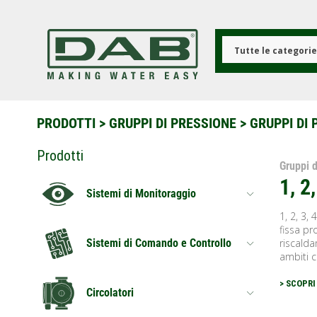
Salta
al
contenuto
principale
Tutte le categori
PRODOTTI
>
GRUPPI DI PRESSIONE
> GRUPPI DI 
Prodotti
Gruppi d
1, 2
Sistemi di Monitoraggio
1, 2, 3,
fissa pro
riscalda
Sistemi di Comando e Controllo
ambiti ci
> SCOPRI
Circolatori