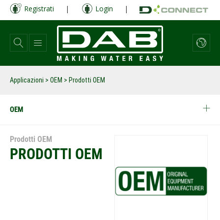
Salta
Registrati
|
Login
|
al
contenuto
principale
Applicazioni
>
OEM
> Prodotti OEM
OEM
Prodotti OEM
PRODOTTI OEM