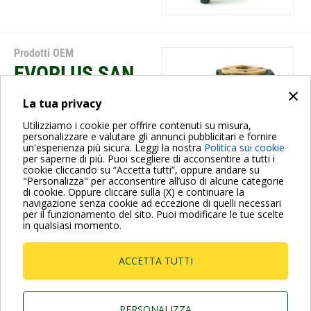
Prodotti OEM
EVOPLUS SAN
×
La tua privacy
Utilizziamo i cookie per offrire contenuti su misura,
personalizzare e valutare gli annunci pubblicitari e fornire
un'esperienza più sicura. Leggi la nostra
Politica sui cookie
per saperne di più. Puoi scegliere di acconsentire a tutti i
cookie cliccando su “Accetta tutti”, oppure andare su
"Personalizza" per acconsentire all’uso di alcune categorie
di cookie. Oppure cliccare sulla (X) e continuare la
navigazione senza cookie ad eccezione di quelli necessari
Paginazione
per il funzionamento del sito. Puoi modificare le tue scelte
Pagina
1
Pagina
2
Pagina
3
Pagina
4
Pagina
››
in qualsiasi momento.
attuale
successiva
ACCETTA TUTTI
Dab Pumps Spa © Via Marco Polo, 14 Mestrino
Padova - Italy Tel. +39.049.5125000 Fax
+39.049.5125950
PERSONALIZZA
P.I. 03675230282 - R.E.A. Padova N. 328200- Cap.